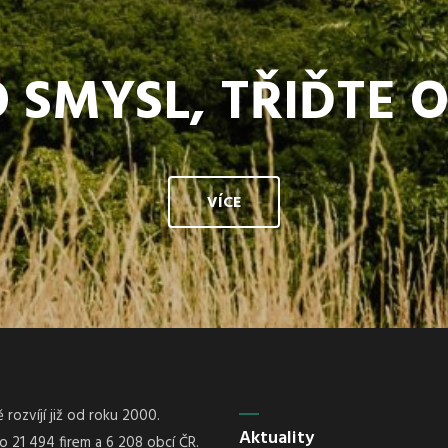
 SMYSL, TŘIĎTE 
VÍCE
rozvíjí již od roku 2000.
Aktuality
21 494 firem a 6 208 obcí ČR.