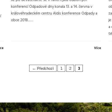
Již po devatenácté se v rámci cyklu odborných
Od
konferencí Odpadové dny konala 13. a 14. června v
o
královéhradeckém centru Aldis konference Odpady a
za
í
obce 2018...…
je
a 
t
ce
Více
← Předchozí
1
2
3