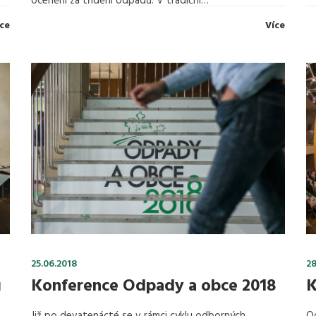
ocenění za třídění odpadů. V tradiční…
ce
Více
25.06.2018
28
ů
Konference Odpady a obce 2018
K