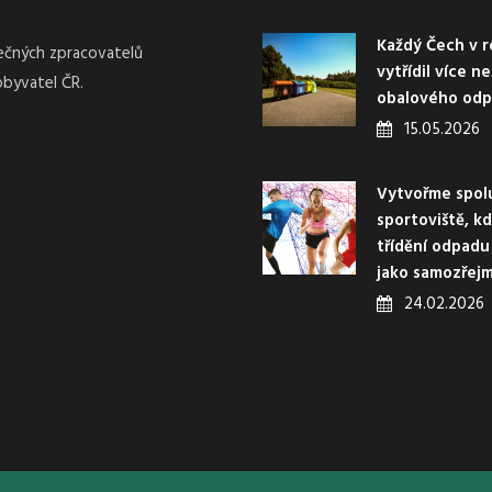
Každý Čech v r
nečných zpracovatelů
vytřídil více n
obyvatel ČR.
obalového od
15.05.2026
Vytvořme spol
sportoviště, k
třídění odpadu
jako samozřejm
24.02.2026