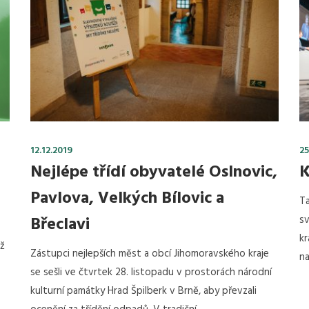
12.12.2019
25
Nejlépe třídí obyvatelé Oslnovic,
K
Pavlova, Velkých Bílovic a
Ta
Břeclavi
sv
kr
hž
Zástupci nejlepších měst a obcí Jihomoravského kraje
na
se sešli ve čtvrtek 28. listopadu v prostorách národní
kulturní památky Hrad Špilberk v Brně, aby převzali