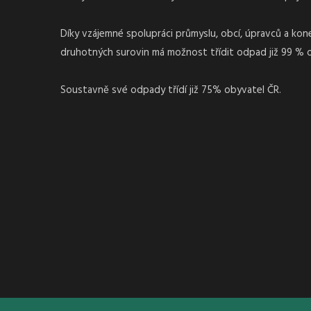
Díky vzájemné spolupráci průmyslu, obcí, úpravců a ko
druhotných surovin má možnost třídit odpad již 99 % 
Soustavně své odpady třídí již 75% obyvatel ČR.