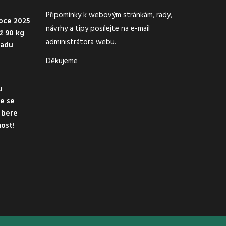
Připomínky k webovým stránkám, rady,
oce 2025
návrhy a tipy posílejte na e-mail
ež 90 kg
administrátora webu.
padu
Děkujeme
u
de se
 bere
ost!