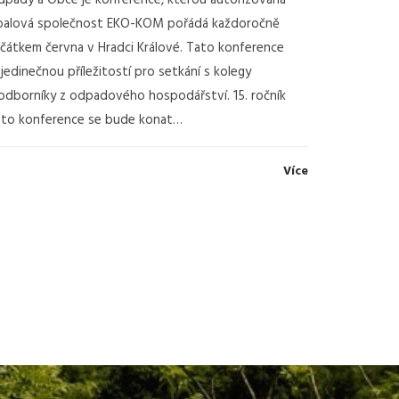
pady a Obce je konference, kterou autorizovaná
balová společnost EKO-KOM pořádá každoročně
čátkem června v Hradci Králové. Tato konference
 jedinečnou příležitostí pro setkání s kolegy
odborníky z odpadového hospodářství. 15. ročník
éto konference se bude konat…
Více