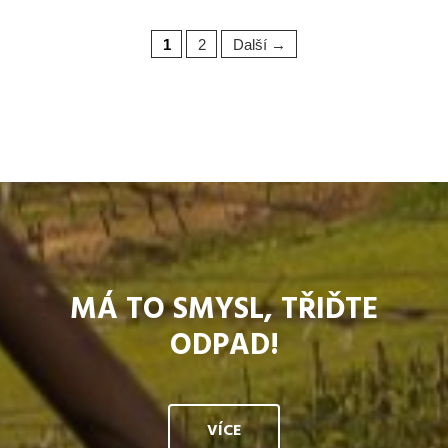
1
2
Další →
MÁ TO SMYSL, TŘIĎTE
ODPAD!
VÍCE