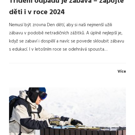
Třídění odpadu je zábava – zapojte
děti i v roce 2024
Nemusí být zrovna Den dětí, aby si naši nejmenší užili
zábavu v podobě netradičních zážitků. A úplně nejlepší je,
když se zabaví i dospělí a navíc se povede skloubit zábavu
s edukací. I v letošním roce se odehrává spousta…
Více