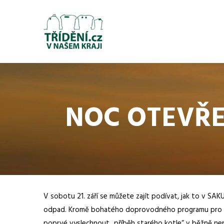
NOC OTEVŘEN
V sobotu 21. září se můžete zajít podívat, jak to v SA
odpad. Kromě bohatého doprovodného programu pro dět
poprvé vyslechnout „příběh starého kotle“ v běžně nep