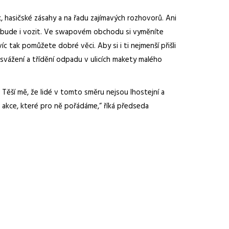
, hasičské zásahy a na řadu zajímavých rozhovorů. Ani
ch bude i vozit. Ve swapovém obchodu si vyměníte
c tak pomůžete dobré věci. Aby si i ti nejmenší přišli
t svážení a třídění odpadu v ulicích makety malého
 Těší mě, že lidé v tomto směru nejsou lhostejní a
o akce, které pro ně pořádáme,“ říká předseda