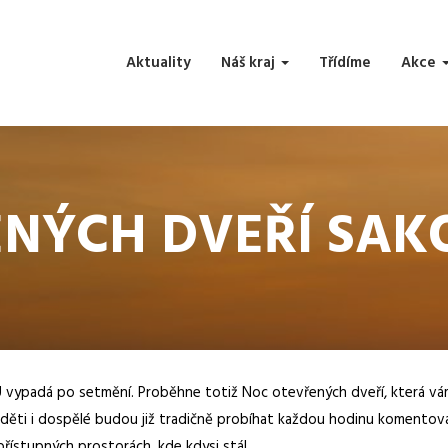
Aktuality
Náš kraj
Třídíme
Akce
ÝCH DVEŘÍ SAKO –
KU vypadá po setmění. Proběhne totiž Noc otevřených dveří, která vá
i i dospělé budou již tradičně probíhat každou hodinu komentovan
řístupných prostorách, kde kdysi stál.