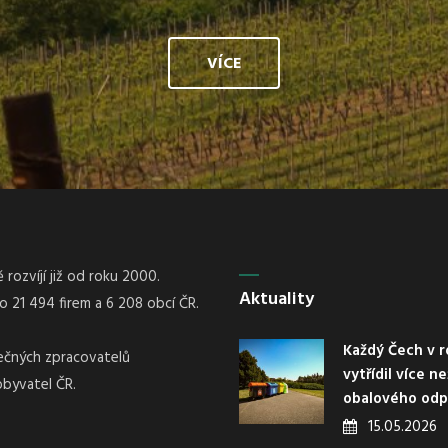
VÍCE
rozvíjí již od roku 2000.
Aktuality
21 494 firem a 6 208 obcí ČR.
Každý Čech v r
nečných zpracovatelů
vytřídil více n
obyvatel ČR.
obalového od
15.05.2026