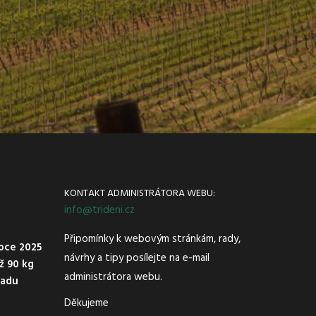
KONTAKT ADMINISTRÁTORA WEBU:
info@trideni.cz
Připomínky k webovým stránkám, rady,
oce 2025
návrhy a tipy posílejte na e-mail
ež 90 kg
administrátora webu.
padu
Děkujeme