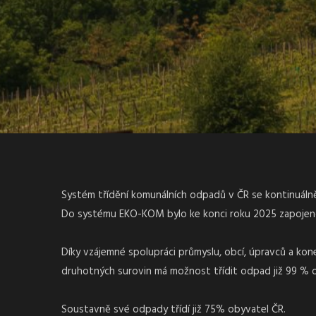
Systém třídění komunálních odpadů v ČR se kontinuálně 
Do systému EKO-KOM bylo ke konci roku 2025 zapojeno 
Díky vzájemné spolupráci průmyslu, obcí, úpravců a ko
druhotných surovin má možnost třídit odpad již 99 % 
Soustavně své odpady třídí již 75% obyvatel ČR.