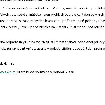
se můžete na jedinečnou světelnou UV show, několik módních přehlídek
kých aut, které si můžete nejen prohlédnout, ale celý den se v ni
-use bazárku si zase za symbolickou cenu pořídíte úplné poklady a naví
vání v plastu, jízda v popelnicích a na vlastní kůži si mohou vyzkouše
Brně odpady smysluplně využívají, ať už materiálově nebo energeticky.
kazují jak pozitivní statistiky v oblasti třídění odpadů, tak i zájem 
ek Hemala.
w.sako.cz
, která bude spuštěna v pondělí 2. září.