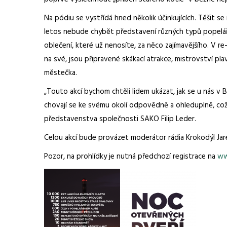
Na pódiu se vystřídá hned několik účinkujících. Těšit 
letos nebude chybět představení různých typů popelářs
oblečení, které už nenosíte, za něco zajímavějšího. V re
na své, jsou připravené skákací atrakce, mistrovství pla
městečka.
„Touto akcí bychom chtěli lidem ukázat, jak se u nás v 
chovají se ke svému okolí odpovědně a ohleduplně, což u
představenstva společnosti SAKO Filip Leder.
Celou akcí bude provázet moderátor rádia Krokodýl Jar
Pozor, na prohlídky je nutná předchozí registrace na
ww