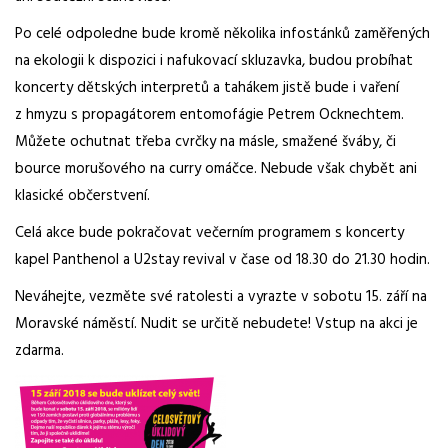
Po celé odpoledne bude kromě několika infostánků zaměřených
na ekologii k dispozici i nafukovací skluzavka, budou probíhat
koncerty dětských interpretů a tahákem jistě bude i vaření
z hmyzu s propagátorem entomofágie Petrem Ocknechtem.
Můžete ochutnat třeba cvrčky na másle, smažené šváby, či
bource morušového na curry omáčce. Nebude však chybět ani
klasické občerstvení.
Celá akce bude pokračovat večerním programem s koncerty
kapel Panthenol a U2stay revival v čase od 18.30 do 21.30 hodin.
Neváhejte, vezměte své ratolesti a vyrazte v sobotu 15. září na
Moravské náměstí. Nudit se určitě nebudete! Vstup na akci je
zdarma.