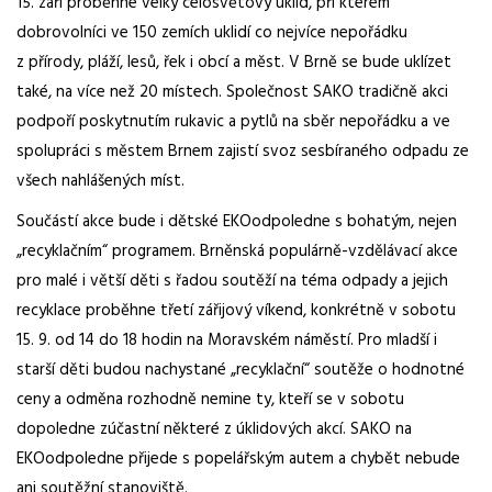
15. září proběhne velký celosvětový úklid, při kterém
dobrovolníci ve 150 zemích uklidí co nejvíce nepořádku
z přírody, pláží, lesů, řek i obcí a měst. V Brně se bude uklízet
také, na více než 20 místech. Společnost SAKO tradičně akci
podpoří poskytnutím rukavic a pytlů na sběr nepořádku a ve
spolupráci s městem Brnem zajistí svoz sesbíraného odpadu ze
všech nahlášených míst.
Součástí akce bude i dětské EKOodpoledne s bohatým, nejen
„recyklačním“ programem. Brněnská populárně-vzdělávací akce
pro malé i větší děti s řadou soutěží na téma odpady a jejich
recyklace proběhne třetí zářijový víkend, konkrétně v sobotu
15. 9. od 14 do 18 hodin na Moravském náměstí. Pro mladší i
starší děti budou nachystané „recyklační“ soutěže o hodnotné
ceny a odměna rozhodně nemine ty, kteří se v sobotu
dopoledne zúčastní některé z úklidových akcí. SAKO na
EKOodpoledne přijede s popelářským autem a chybět nebude
ani soutěžní stanoviště.