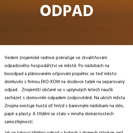
ODPAD
Vedení znojemské radnice pokračuje ve zkvalitňování
odpadového hospodářství ve městě. Po nádobách na
bioodpad a plánovaném očipování popelnic se teď město
domluvilo s firmou EKO-KOM na dodávce tašek na separovaný
odpad. Znojemští občané se v uplynulých letech naučili
zacházet s domovním odpadem zodpovědně. Na ulicích města
Znojma existuje hustá síť hnízd s barevnými nádobami na sklo,
papír a plasty. A třídění se stalo v mnoha domácnostech
samozřejmostí.