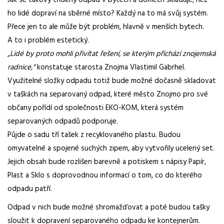
Jak se takový tříděný odpad v bytech a domech skladuje, než
ho lidé dopraví na sběrné místo? Každý na to má svůj systém.
Přece jen to ale může být problém, hlavně v menších bytech.
A to i problém estetický.
„Lidé by proto mohli přivítat řešení, se kterým přichází znojemská
radnice,“
konstatuje starosta Znojma Vlastimil Gabrhel.
Využitelné složky odpadu totiž bude možné dočasně skladovat
v taškách na separovaný odpad, které město Znojmo pro své
občany pořídí od společnosti EKO-KOM, která systém
separovaných odpadů podporuje.
Půjde o sadu tří tašek z recyklovaného plastu. Budou
omyvatelné a spojené suchých zipem, aby vytvořily ucelený set.
Jejich obsah bude rozlišen barevně a potiskem s nápisy Papír,
Plast a Sklo s doprovodnou informací o tom, co do kterého
odpadu patří.
Odpad v nich bude možné shromažďovat a poté budou tašky
sloužit k dopravení separovaného odpadu ke kontejnerům.